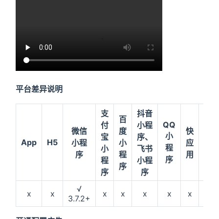
平台差异说明
支
抖音
百
QQ
付
小程
36
微信
度
快
小
宝
序、
小
App
H5
小程
小
应
程
小
飞书
序
序
程
用
序
程
小程
序
序
序
√
x
x
x
x
x
x
x
x
3.7.2+