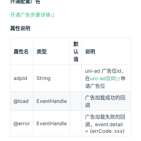
开通配置广告
开通广告步骤详情
属性说明
默
属性名
类型
认
说明
值
uni-ad 广告位id，
adpid
String
在
uni-ad官网
申
请广告位
广告加载成功的回
@load
EventHandle
调
广告加载失败的回
@error
EventHandle
调，event.detail
= {errCode: xxx}