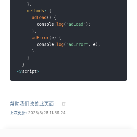
}
,
methods
:
{
adLoad
(
)
{
        console
.
log
(
"adLoad"
)
;
}
,
adError
(
e
)
{
        console
.
log
(
"adError"
,
 e
)
;
}
}
}
<
/
script
>
帮助我们改善此页面！
上次更新:
2025/8/28 11:59:24