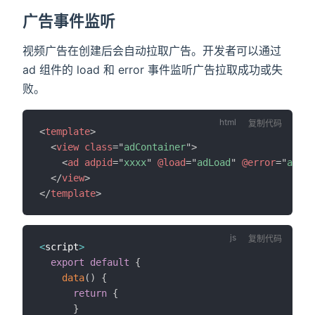
广告事件监听
视频广告在创建后会自动拉取广告。开发者可以通过
ad 组件的 load 和 error 事件监听广告拉取成功或失
败。
复制代码
<
template
>
<
view
class
=
"
adContainer
"
>
<
ad
adpid
=
"
xxxx
"
@load
=
"
adLoad
"
@error
=
"
adErr
</
view
>
</
template
>
复制代码
<
script
>
export
default
{
data
(
)
{
return
{
}