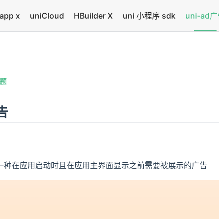
app x
uniCloud
HBuilder X
uni 小程序 sdk
uni-ad
题
告
一种在应用启动时且在应用主界面显示之前需要被展示的广告