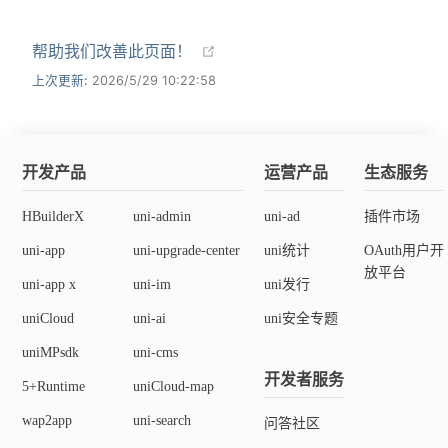
帮助我们改善此页面！
上次更新:
2026/5/29 10:22:58
开发产品
运营产品
生态服务
HBuilderX
uni-admin
uni-ad
插件市场
uni-app
uni-upgrade-center
uni统计
OAuth用户开
放平台
uni-app x
uni-im
uni发行
uniCloud
uni-ai
uni安全专题
uniMPsdk
uni-cms
开发者服务
5+Runtime
uniCloud-map
wap2app
uni-search
问答社区