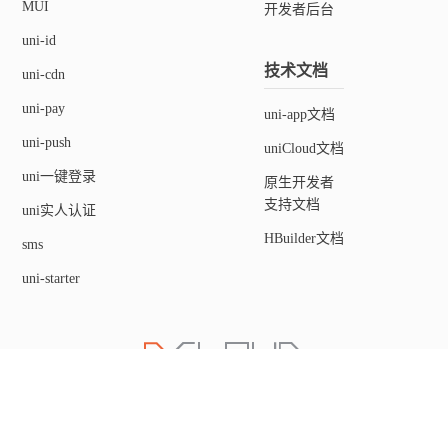
MUI
开发者后台
uni-id
技术文档
uni-cdn
uni-pay
uni-app文档
uni-push
uniCloud文档
uni一键登录
原生开发者
支持文档
uni实人认证
HBuilder文档
sms
uni-starter
关于我们：
DCloud官网
案例
需求墙
许可协议
加入我们
赞助我们