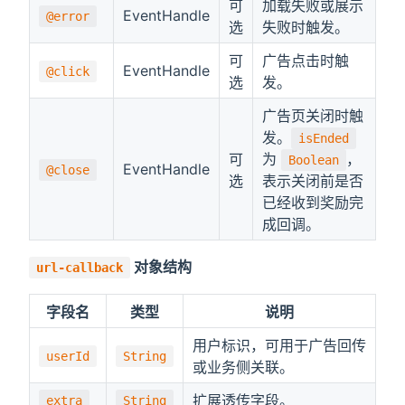
可
加载失败或展示
EventHandle
@error
选
失败时触发。
可
广告点击时触
EventHandle
@click
选
发。
广告页关闭时触
发。
isEnded
可
为
，
Boolean
EventHandle
@close
选
表示关闭前是否
已经收到奖励完
成回调。
对象结构
url-callback
字段名
类型
说明
用户标识，可用于广告回传
userId
String
或业务侧关联。
扩展透传字段。
extra
String