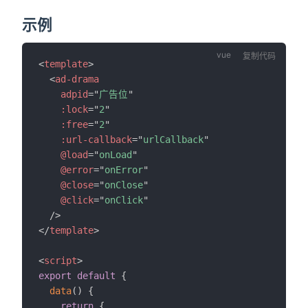
示例
复制代码
<
template
>
<
ad-drama
adpid
=
"
广告位
"
:lock
=
"
2
"
:free
=
"
2
"
:url-callback
=
"
urlCallback
"
@load
=
"
onLoad
"
@error
=
"
onError
"
@close
=
"
onClose
"
@click
=
"
onClick
"
/>
</
template
>
<
script
>
export
default
{
data
(
)
{
return
{