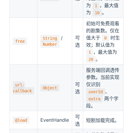
为
，最大值
1
为
。
10
初始可免费观看
的剧集数。仅在
可
值大于
时生
/
0
String
free
Number
选
效；默认值为
，最大值为
1
。
20
服务端回调透传
参数。当前实现
可
仅识别
url-
Object
callback
选
、
userId
两个字
extra
段。
可
EventHandle
短剧加载完成。
@load
选