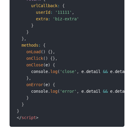
urlCallback
:
{
userId
:
'11111'
,
extra
:
'biz-extra'
}
}
}
,
methods
:
{
onLoad
(
)
{
}
,
onClick
(
)
{
}
,
onClose
(
e
)
{
      console
.
log
(
'close'
,
 e
.
detail 
&&
 e
.
detail
.
i
}
,
onError
(
e
)
{
      console
.
log
(
'error'
,
 e
.
detail 
&&
 e
.
detail
.
c
}
}
}
</
script
>