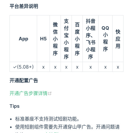
平台差异说明
支
抖音
微
百
QQ
付
小程
36
信
度
快
小
宝
序、
小
App
H5
小
小
应
程
小
飞书
程
程
用
序
程
小程
序
序
序
序
✓(5.08+)
x
x
x
x
x
x
x
x
开通配置广告
开通广告步骤详情
Tips
标准基座不支持测试短剧功能。
使用短剧组件需要先开通穿山甲广告。开通问题请