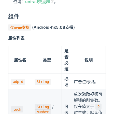
咨询：
uni-ad交流群
。
组件
(Android-hx5.08支持)
仅nvue支持
属性列表
是
否
属性名
类型
说明
必
填
必
广告位标识。
adpid
String
填
单次激励视频可
解锁的剧集数。
可
仅在值大于
/
0
String
lock
Number
选
时生效；默认值