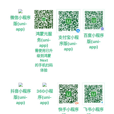
微信小程序
版(uni-
app)
鸿蒙元服
百度小程序
支付宝小程
务(uni-
版(uni-
序版(uni-
app)
app)
app)
需使用已升
级到鸿蒙
Next
的手机扫码
体验
抖音小程序
360小程
版(uni-
序(uni-
app)
app)
快手小程序
飞书小程序