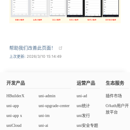
帮助我们改善此页面！
上次更新:
2026/3/10 15:14:49
开发产品
运营产品
生态服务
HBuilderX
uni-admin
uni-ad
插件市场
uni-app
uni-upgrade-center
uni统计
OAuth用户开
放平台
uni-app x
uni-im
uni发行
uniCloud
uni-ai
uni安全专题