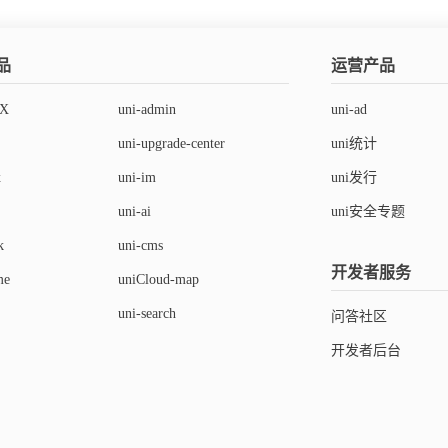
]
}
return
false
品
}
运营产品
}
]
)
rX
uni-admin
uni-ad
I_H5_TEST
=
'**/@dcloudio/uni-h5/dist/index.umd.min.js'
tch
(
e
)
{
}
uni-upgrade-center
uni统计
ess
.
env
.
NODE_ENV
===
'production'
)
{
ig
.
overrides 
=
[
{
x
uni-im
uni发行
test
:
UNI_H5_TEST
,
UNI_LIBRARIES
=
 process
.
UNI_LIBRARIES
||
[
'@dcloudio/uni
uni-ai
uni安全专题
compact
:
true
,
UNI_LIBRARIES
.
forEach
(
libraryName
=>
{
ins
.
push
(
[
k
uni-cms
'import'
,
开发者服务
me
uniCloud-map
ig
.
ignore 
=
[
UNI_H5_TEST
]
{
'libraryName'
:
 libraryName
,
uni-search
问答社区
'customName'
:
(
name
)
=>
{
xports 
=
return
`
${
libraryName
}
/lib/
${
name
}
开发者后台
/
${
name
}
`
}
}