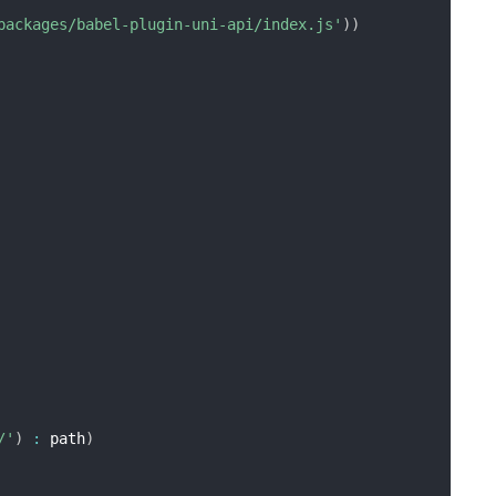
packages/babel-plugin-uni-api/index.js'
)
)
/'
)
:
 path
)