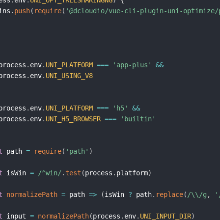
ess
.
env
.
UNI_OPT_TREESHAKINGNG
)
{
ins
.
push
(
require
(
'@dcloudio/vue-cli-plugin-uni-optimize/
		process
.
env
.
UNI_PLATFORM
===
'app-plus'
&&
		process
.
env
.
UNI_USING_V8
		process
.
env
.
UNI_PLATFORM
===
'h5'
&&
		process
.
env
.
UNI_H5_BROWSER
===
'builtin'
t
 path 
=
require
(
'path'
)
t
 isWin 
=
/
^win
/
.
test
(
process
.
platform
)
t
normalizePath
=
path
=>
(
isWin 
?
 path
.
replace
(
/
\\
/
g
,
'
t
 input 
=
normalizePath
(
process
.
env
.
UNI_INPUT_DIR
)