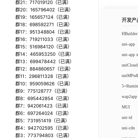
群21：717019120（已满）
群20：165796402（已满）
]
,
群19：165657124（已满）
开发产
群18：698592271（已满）
}
群17：951348804（已满）
HBuilde
群16：719211033（已满）
const
UN
}
ca
uni-app
群15：516984120（已满）
if
(
proc
}
群14：465953250（已满）
	conf
uni-app 
process
.
群13：699478442（已满）
uniCloud
process
.
群12：884860657（已满）
}
]
	plug
群11：296811328（已满）
uniMPsd
}
else
{
群10：959059626（已满）
5+Runti
	conf
群9：775128777（已满）
}
wap2app
群8：695442854（已满）
群7：942061423（已满）
MUI
module
.
e
群6：697264024（已满）
uni-id
群5：731951419（已满）
群4：942702595（已满）
uni-cdn
]
)
群3：773794803（已满）
}
)