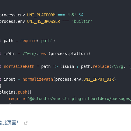
{
'libraryName'
:
 libraryName
,
'customName'
:
(
name
)
=>
{
		process
.
env
.
UNI_PLATFORM
===
'h5'
&&
return
`
${
libraryName
}
/lib/
${
name
}
/
${
name
}
`
		process
.
env
.
UNI_H5_BROWSER
===
'builtin'
}
}
t
 path 
=
require
(
'path'
)
t
 isWin 
=
/
^win
/
.
test
(
process
.
platform
)
ess
.
env
.
UNI_PLATFORM
!==
'h5'
)
{
ins
.
push
(
'@babel/plugin-transform-runtime'
)
t
normalizePath
=
path
=>
(
isWin 
?
 path
.
replace
(
/
\\
/
g
,
'
t
 input 
=
normalizePath
(
process
.
env
.
UNI_INPUT_DIR
)
nfig 
=
{
{
ets
:
[
		plugins
.
push
(
[
[
require
(
'@dcloudio/vue-cli-plugin-hbuilderx/packages
'@vue/app'
,
{
{
file
(
file
)
{
modules
:
 webpack
.
version
[
0
]
>
4
?
'auto'
:
'comm
					file 
=
normalizePath
(
file
)
善此页面！
useBuiltIns
:
 process
.
env
.
UNI_PLATFORM
===
'h5'
?
if
(
file
.
indexOf
(
input
)
===
0
)
{
}
return
 path
.
relative
(
input
,
 file
)