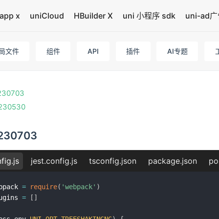
app x
uniCloud
HBuilder X
uni 小程序 sdk
uni-ad
局文件
组件
API
插件
AI专题
0230703
0230530
0230703
fig.js
jest.config.js
tsconfig.json
package.json
po
bpack 
=
require
(
'webpack'
)
ugins 
=
[
]