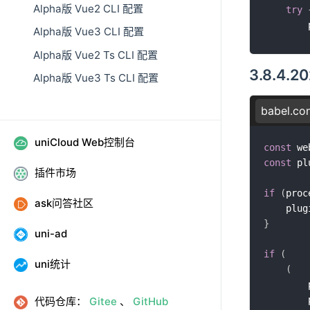
Alpha版 Vue2 CLI 配置
try
Alpha版 Vue3 CLI 配置
Alpha版 Vue2 Ts CLI 配置
3.8.4.2
Alpha版 Vue3 Ts CLI 配置
babel.con
uniCloud Web控制台
const
 we
const
 pl
插件市场
if
(
proc
ask问答社区
}
ca
	plug
}
}
uni-ad
process
.
if
(
uni统计
process
.
(
	plug
代码仓库：
Gitee
、
GitHub