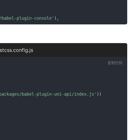
/babel-plugin-console'
)
,
stcss.config.js
复制代码
packages/babel-plugin-uni-api/index.js'
)
)
-ui'
]