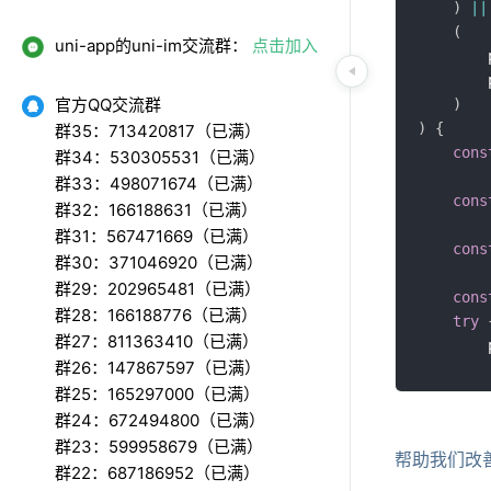
)
||
(
uni-app的uni-im交流群：
点击加入
官方QQ交流群
)
)
{
群35：713420817（已满）
]
)
cons
群34：530305531（已满）
}
)
群33：498071674（已满）
cons
群32：166188631（已满）
if
(
proc
群31：567471669（已满）
	plug
cons
群30：371046920（已满）
}
群29：202965481（已满）
cons
群28：166188776（已满）
const
 co
try
群27：811363410（已满）
pres
群26：147867597（已满）
群25：165297000（已满）
群24：672494800（已满）
群23：599958679（已满）
帮助我们改
群22：687186952（已满）