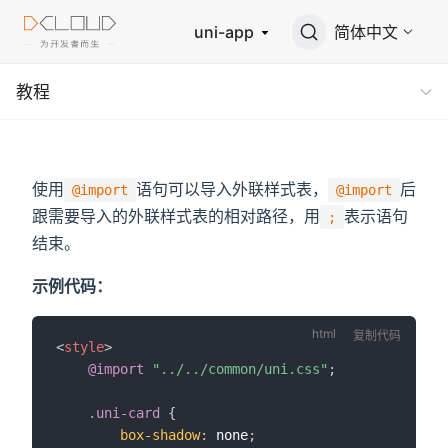
uni-app
简体中文
教程
使用
语句可以导入外联样式表，
后
@import
@import
跟需要导入的外联样式表的相对路径，用
表示语句
;
结束。
示例代码：
复制代码
<
style
>
@import
"../../common/uni.css"
;
.uni-card
{
box-shadow
:
 none
;