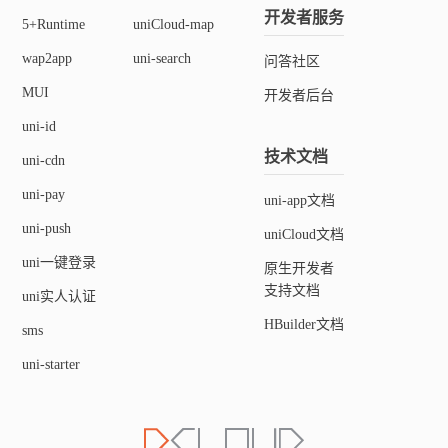
开发者服务
5+Runtime
uniCloud-map
wap2app
uni-search
问答社区
MUI
开发者后台
uni-id
技术文档
uni-cdn
uni-pay
uni-app文档
uni-push
uniCloud文档
uni一键登录
原生开发者
支持文档
uni实人认证
HBuilder文档
sms
uni-starter