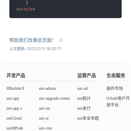
}
</
style
>
帮助我们改善此页面！
上次更新:
2022/2/11 18:32:17
开发产品
运营产品
生态服务
HBuilderX
uni-admin
uni-ad
插件市场
uni-app
uni-upgrade-center
uni统计
OAuth用户开
放平台
uni-app x
uni-im
uni发行
uniCloud
uni-ai
uni安全专题
uniMPsdk
uni-cms