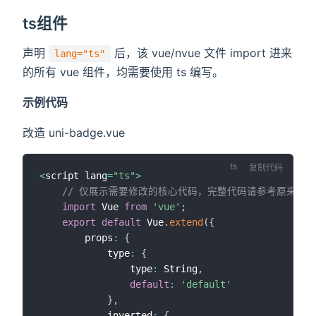
ts组件
声明
后，该 vue/nvue 文件 import 进来
lang="ts"
的所有 vue 组件，均需要使用 ts 编写。
示例代码
改造 uni-badge.vue
复制代码
<
script lang
=
"ts"
>
// 仅展示需要修改的核心代码，完整代码请参考原来的
import
 Vue 
from
'vue'
;
export
default
 Vue
.
extend
(
{
		props
:
{
			type
:
{
				type
:
 String
,
default
:
'default'
}
,
			inverted
:
{