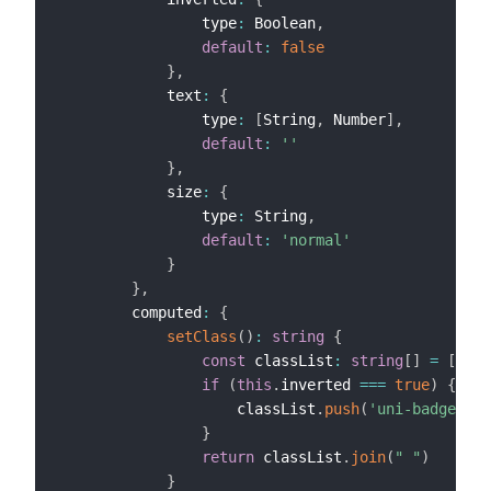
				type
:
 Boolean
,
default
:
false
}
,
			text
:
{
				type
:
[
String
,
 Number
]
,
default
:
''
}
,
			size
:
{
				type
:
 String
,
default
:
'normal'
}
}
,
		computed
:
{
setClass
(
)
:
string
{
const
 classList
:
string
[
]
=
[
'uni
if
(
this
.
inverted 
===
true
)
{
					classList
.
push
(
'uni-badge-inv
}
return
 classList
.
join
(
" "
)
}