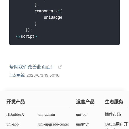
}
,
		components
:
{
			uniBadge

}
}
)
;
<
/
script
>
帮助我们改善此页面！
上次更新:
2026/6/3 19:50:16
开发产品
运营产品
生态服务
HBuilderX
uni-admin
uni-ad
插件市场
uni-app
uni-upgrade-center
uni统计
OAuth用户开