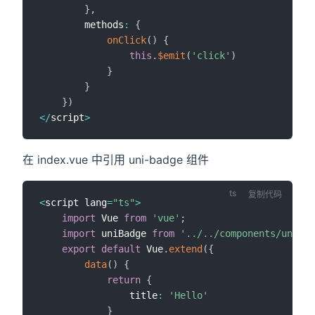
}
,
		methods
:
{
onClick
(
)
{
this
.
$emit
(
'click'
)
}
}
}
)
<
/
script
>
在 index.vue 中引用 uni-badge 组件
复制代码
<
script lang
=
"ts"
>
import
 Vue 
from
'vue'
;
import
 uniBadge 
from
'../../components/uni-ba
export
default
 Vue
.
extend
(
{
data
(
)
{
return
{
				title
:
'Hello'
}