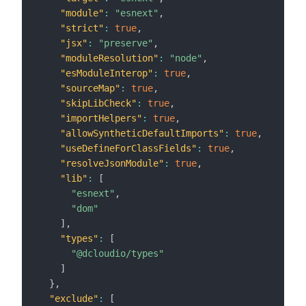
"module"
:
"esnext"
,
"strict"
:
true
,
"jsx"
:
"preserve"
,
"moduleResolution"
:
"node"
,
"esModuleInterop"
:
true
,
"sourceMap"
:
true
,
"skipLibCheck"
:
true
,
"importHelpers"
:
true
,
"allowSyntheticDefaultImports"
:
true
,
"useDefineForClassFields"
:
true
,
"resolveJsonModule"
:
true
,
"lib"
:
[
"esnext"
,
"dom"
]
,
"types"
:
[
"@dcloudio/types"
]
}
,
"exclude"
:
[