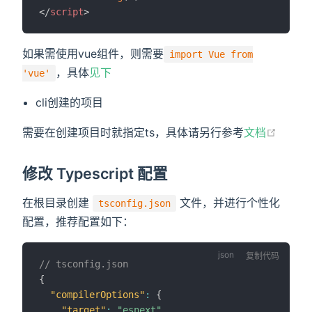
</
script
>
如果需使用vue组件，则需要
import Vue from
，具体
见下
'vue'
cli创建的项目
需要在创建项目时就指定ts，具体请另行参考
文档
修改 Typescript 配置
在根目录创建
文件，并进行个性化
tsconfig.json
配置，推荐配置如下：
复制代码
// tsconfig.json
{
"compilerOptions"
:
{
"target"
:
"esnext"
,