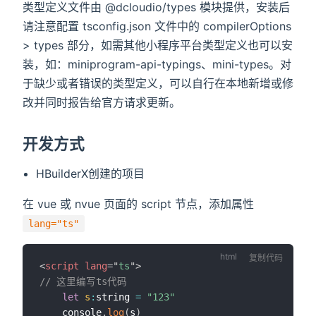
类型定义文件由 @dcloudio/types 模块提供，安装后
请注意配置 tsconfig.json 文件中的 compilerOptions
> types 部分，如需其他小程序平台类型定义也可以安
装，如：miniprogram-api-typings、mini-types。对
于缺少或者错误的类型定义，可以自行在本地新增或修
改并同时报告给官方请求更新。
开发方式
HBuilderX创建的项目
在 vue 或 nvue 页面的 script 节点，添加属性
lang="ts"
复制代码
<
script
lang
=
"
ts
"
>
// 这里编写ts代码
let
s
:
string 
=
"123"
	console
.
log
(
s
)