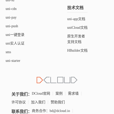
uni-id
技术文档
uni-cdn
uni-pay
uni-app文档
uni-push
uniCloud文档
uni一键登录
原生开发者
支持文档
uni实人认证
HBuilder文档
sms
uni-starter
关于我们：
DCloud官网
案例
需求墙
许可协议
加入我们
赞助我们
联系我们：
商务合作：bd@dcloud.io