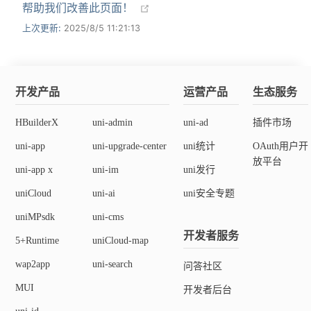
帮助我们改善此页面！
上次更新:
2025/8/5 11:21:13
开发产品
运营产品
生态服务
HBuilderX
uni-admin
uni-ad
插件市场
uni-app
uni-upgrade-center
uni统计
OAuth用户开
放平台
uni-app x
uni-im
uni发行
uniCloud
uni-ai
uni安全专题
uniMPsdk
uni-cms
开发者服务
5+Runtime
uniCloud-map
wap2app
uni-search
问答社区
MUI
开发者后台