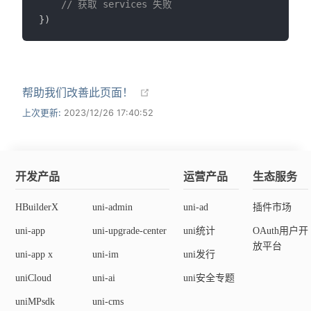
// 获取 services 失败
}
)
帮助我们改善此页面！
上次更新:
2023/12/26 17:40:52
开发产品
运营产品
生态服务
HBuilderX
uni-admin
uni-ad
插件市场
uni-app
uni-upgrade-center
uni统计
OAuth用户开
放平台
uni-app x
uni-im
uni发行
uniCloud
uni-ai
uni安全专题
uniMPsdk
uni-cms