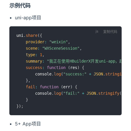
示例代码
uni-app项目
复制代码
uni
.
share
(
{
provider
:
"weixin"
,
scene
:
"WXSceneSession"
,
type
:
1
,
summary
:
"我正在使用HBuilderX开发uni-app，赶
success
:
function
(
res
)
{
		console
.
log
(
"success:"
+
JSON
.
stringify
(
r
}
,
fail
:
function
(
err
)
{
		console
.
log
(
"fail:"
+
JSON
.
stringify
(
err
)
}
}
)
;
5+ App项目