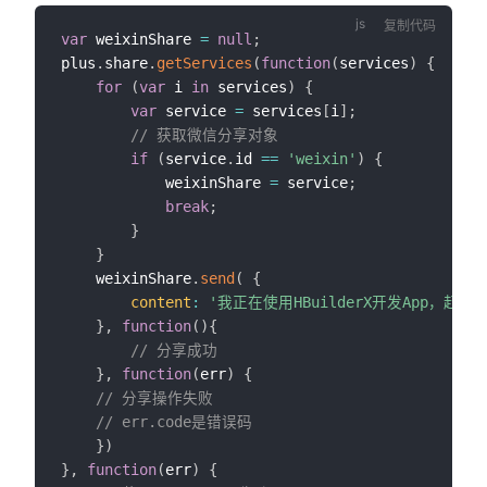
复制代码
var
 weixinShare 
=
null
;
plus
.
share
.
getServices
(
function
(
services
)
{
for
(
var
 i 
in
 services
)
{
var
 service 
=
 services
[
i
]
;
// 获取微信分享对象
if
(
service
.
id 
==
'weixin'
)
{
			weixinShare 
=
 service
;
break
;
}
}
	weixinShare
.
send
(
{
content
:
'我正在使用HBuilderX开发App，赶
}
,
function
(
)
{
// 分享成功
}
,
function
(
err
)
{
// 分享操作失败
// err.code是错误码
}
)
}
,
function
(
err
)
{