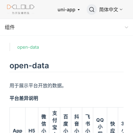
uni-app
简体中文
组件
open-data
open-data
用于展示平台开放的数据。
平台差异说明
支
微
百
抖
飞
QQ
付
360
信
度
音
书
快
小
宝
小程
App
H5
小
小
小
小
应