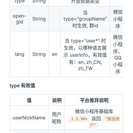
type
String
开放数据类型
微信
当
open-
String
type="groupName"
小程
gid
时生效, 群id
序
微信
当 type="user*" 时
小程
生效，以哪种语言展
序、
lang
String
en
示 userInfo，有效值
QQ
有：en, zh_CN,
小程
zh_TW
序
type 有效值
值
说明
平台差异说明
微信小程序基础库
用户
userNickName
返回
1.9.90+
"微信用
昵称
户"