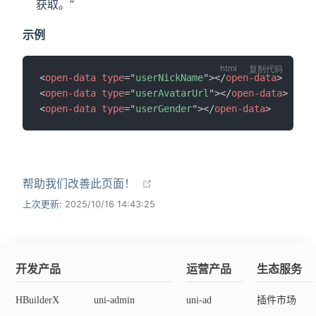
获取。”
示例
复制代码
<
open-data
type
=
"
userNickName
"
>
</
open-data
>
<
open-data
type
=
"
userAvatarUrl
"
>
</
open-data
>
<
open-data
type
=
"
userGender
"
>
</
open-data
>
帮助我们改善此页面！
上次更新:
2025/10/16 14:43:25
开发产品
运营产品
生态服务
HBuilderX
uni-admin
uni-ad
插件市场