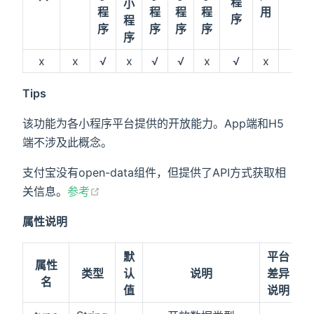
程
小
序
程
程
程
程
用
序
程
序
序
序
序
序
x
x
√
x
√
√
x
√
x
x
Tips
该功能为各小程序平台提供的开放能力。App端和H5
端不涉及此概念。
支付宝没有open-data组件，但提供了API方式获取相
关信息。
参考
属性说明
默
平台
属性
类型
认
说明
差异
名
值
说明