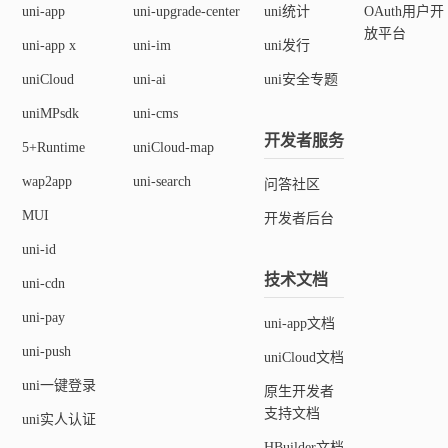
uni-app
uni-upgrade-center
uni统计
OAuth用户开
放平台
uni-app x
uni-im
uni发行
uniCloud
uni-ai
uni安全专题
uniMPsdk
uni-cms
开发者服务
5+Runtime
uniCloud-map
wap2app
uni-search
问答社区
MUI
开发者后台
uni-id
技术文档
uni-cdn
uni-pay
uni-app文档
uni-push
uniCloud文档
uni一键登录
原生开发者
支持文档
uni实人认证
HBuilder文档