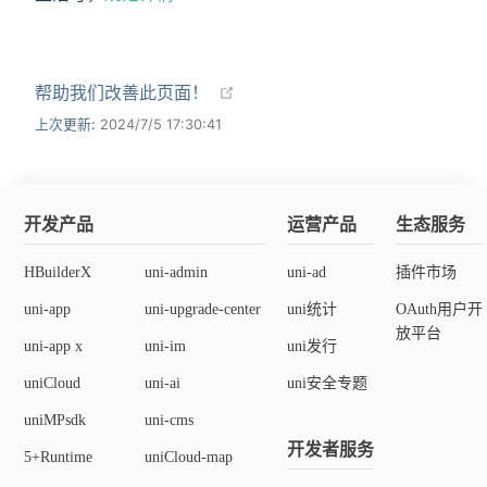
帮助我们改善此页面！
上次更新:
2024/7/5 17:30:41
开发产品
运营产品
生态服务
HBuilderX
uni-admin
uni-ad
插件市场
uni-app
uni-upgrade-center
uni统计
OAuth用户开
放平台
uni-app x
uni-im
uni发行
uniCloud
uni-ai
uni安全专题
uniMPsdk
uni-cms
开发者服务
5+Runtime
uniCloud-map