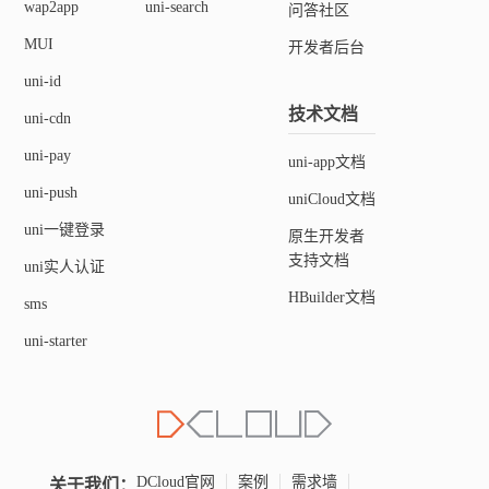
wap2app
uni-search
问答社区
MUI
开发者后台
uni-id
技术文档
uni-cdn
uni-pay
uni-app文档
uni-push
uniCloud文档
uni一键登录
原生开发者
支持文档
uni实人认证
HBuilder文档
sms
uni-starter
关于我们：
DCloud官网
案例
需求墙