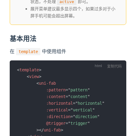
状态，不处理
即可。
active
展开菜单建议最多显示四个，如果过多对于小
屏手机可能会超出屏幕。
基本用法
在
中使用组件
template
复制代码
<
template
>
<
view
>
<
uni-fab
:pattern
=
"
pattern
"
:content
=
"
content
"
:horizontal
=
"
horizontal
"
:vertical
=
"
vertical
"
:direction
=
"
direction
"
@trigger
=
"
trigger
"
>
</
uni-fab
>