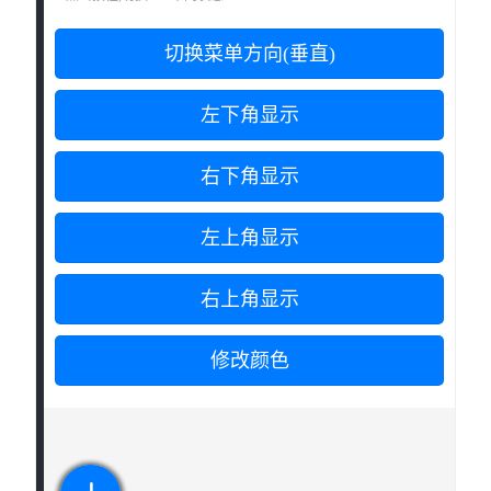
</
uni-card
>
<
uni-section
title
=
"
基本功能
"
subTitle
=
"
点
<
view
class
=
"
warp
"
>
<
button
class
=
"
button
"
type
=
"
prim
<
button
class
=
"
button
"
type
=
"
prim
<
button
class
=
"
button
"
type
=
"
prim
<
button
class
=
"
button
"
type
=
"
prim
<
button
class
=
"
button
"
type
=
"
prim
<
button
class
=
"
button
"
type
=
"
prim
<
button
class
=
"
button
"
type
=
"
prim
</
view
>
</
uni-section
>
<
uni-fab
ref
=
"
fab
"
:pattern
=
"
pattern
"
:co
:direction
=
"
direction
"
@trigger
=
"
trig
</
view
>
</
template
>