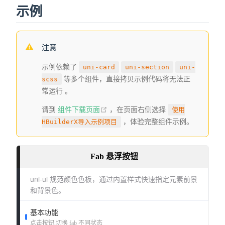
示例
注意
示例依赖了
uni-card
uni-section
uni-
等多个组件，直接拷贝示例代码将无法正
scss
常运行 。
请到
组件下载页面
，在页面右侧选择
使用
，体验完整组件示例。
HBuilderX导入示例项目
Template
Script
Style
复
<
template
>
制
<
view
class
=
"
container
"
>
代
码
<
uni-card
:is-shadow
=
"
false
"
is-full
>
<
text
class
=
"
uni-h6
"
>
uni-ui 规范颜