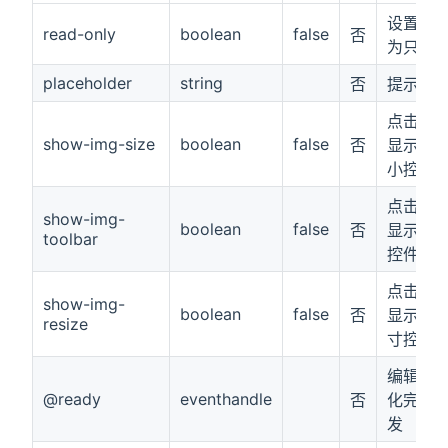
设置编
read-only
boolean
false
否
为只读
placeholder
string
否
提示信
点击图
show-img-size
boolean
false
否
显示图
小控件
点击图
show-img-
boolean
false
否
显示工
toolbar
控件
点击图
show-img-
boolean
false
否
显示修
resize
寸控件
编辑器
@ready
eventhandle
否
化完成
发