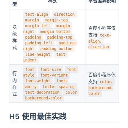
样式
平台差异说明
型
text-align
direction
margin
margin-top
margin-left
margin-
块
百度小程序仅
right
margin-bottom
级
支持
text-
padding
padding-top
样
align、
padding-left
padding-
式
direction
right
padding-bottom
line-height
text-
indent
font
font-size
font-
行
百度小程序仅
style
font-variant
内
font-weight
font-
支持
color、
样
family
letter-spacing
background-
text-decoration
color
式
color
background-color
H5 使用最佳实践