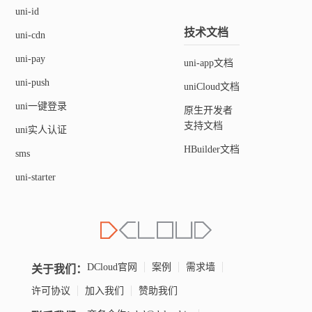
<
view
class
=
"
iconfont icon-fe
uni-id
<
view
class
=
"
iconfont icon-ch
技术文档
uni-cdn
<
view
:class
=
"
formats.header 
data-name
=
"
header
"
:data-
uni-pay
uni-app文档
<
view
:class
=
"
formats.script 
data-name
=
"
script
"
data-v
uni-push
uniCloud文档
<
view
:class
=
"
formats.script 
uni一键登录
原生开发者
data-name
=
"
script
"
data-v
支持文档
uni实人认证
<
view
class
=
"
iconfont icon-sh
HBuilder文档
sms
<
view
:class
=
"
formats.directi
uni-starter
data-name
=
"
direction
"
dat
</
view
>
<
view
class
=
"
editor-wrapper
"
>
<
editor
id
=
"
editor
"
class
=
"
ql
show-img-resize
@statusch
关于我们：
DCloud官网
案例
需求墙
</
editor
>
许可协议
加入我们
赞助我们
</
view
>
</
view
>