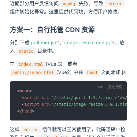
近期部分用户反馈访问
失败，导致
unpkg
editor
组件初始化异常。这里提供代码块，方便用户修改。
方案一：自行托管 CDN 资源
分别下载
quill.min.js
、
image-resize.min.js
，放
入
目录中。
static
在
(Vue 3)，或者
index.html
(Vue2) 中在
之间添加 js
public/index.html
head
复制代码
<
head
>
<
script
src
=
"
/static/quill-1.3.7.min.js
"
>
</
scri
<
script
src
=
"
/static/image-resize-3.0.1.min.js
"
</
head
>
这样
组件就可以正常使用了，代码逻辑中检
editor