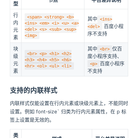
节点
平台差异说明
型
行
<span> <strong> <b>
其中
<ins>
内
<ins> <em> <i> <u> <a>
百度小程
<del>
元
<del> <s> <sub> <sup>
序不支持
<img>
素
块
其中
仅百
<br>
<br> <p> <h1> <h2>
级
度小程序支持、
<h3> <h4> <h5> <h6>
元
百度小程序
<p>
<hr> <ol> <ul> <li>
素
不支持
支持的内联样式
内联样式仅能设置在行内元素或块级元素上，不能同时
设置。例如 font-size` 归类为行内元素属性，在 p 标
签上设置是无效的。
类