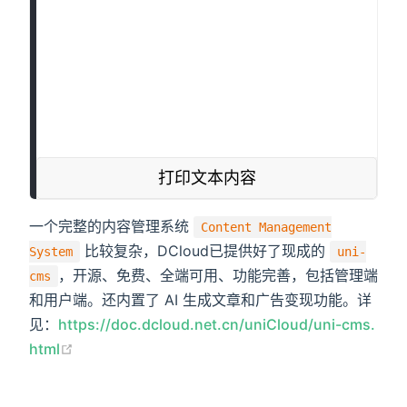
<
view
:class
=
"
formats.align =
data-name
=
"
align
"
data-va
<
view
:class
=
"
formats.align =
data-name
=
"
align
"
data-va
<
view
:class
=
"
formats.align =
data-name
=
"
align
"
data-va
<!-- #ifndef MP-BAIDU -->
<
view
:class
=
"
formats.lineHei
data-name
=
"
lineHeight
"
da
<
view
:class
=
"
formats.letterS
data-name
=
"
letterSpacing
"
<
view
:class
=
"
formats.marginT
一个完整的内容管理系统
Content Management
data-name
=
"
marginTop
"
dat
比较复杂，DCloud已提供好了现成的
System
uni-
<
view
:class
=
"
formats.marginB
，开源、免费、全端可用、功能完善，包括管理端
cms
data-name
=
"
marginBottom
"
和用户端。还内置了 AI 生成文章和广告变现功能。详
<!-- #endif -->
见：
https://doc.dcloud.net.cn/uniCloud/uni-cms.
<
view
class
=
"
iconfont icon-cl
html
<!-- #ifndef MP-BAIDU -->
<
view
:class
=
"
formats.fontFam