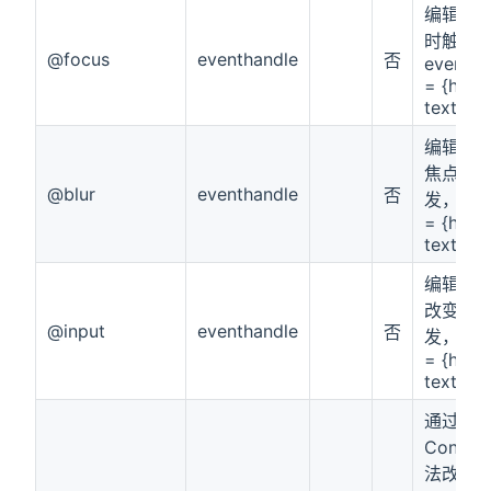
编辑器
时触发
@focus
eventhandle
否
event.de
= {html,
text, de
编辑器
焦点时
@blur
eventhandle
否
发，deta
= {html,
text, de
编辑器
改变时
@input
eventhandle
否
发，deta
= {html,
text, de
通过
Contex
法改变