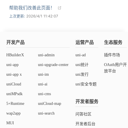
data-name
=
"
fontFamily
"
da
帮助我们改善此页面！
<
view
:class
=
"
formats.fontSiz
上次更新:
2026/4/1 11:42:07
data-name
=
"
fontSize
"
data
<!-- #endif -->
<
view
:class
=
"
formats.color =
data-name
=
"
color
"
data-va
<
view
:class
=
"
formats.backgro
开发产品
运营产品
生态服务
class
=
"
iconfont icon-font
<
view
class
=
"
iconfont icon-da
HBuilderX
uni-admin
uni-ad
插件市场
<
view
class
=
"
iconfont icon--c
uni-app
uni-upgrade-center
uni统计
OAuth用户开
<
view
:class
=
"
formats.list ==
放平台
data-name
=
"
list
"
data-val
uni-app x
uni-im
uni发行
<
view
:class
=
"
formats.list ==
uniCloud
uni-ai
uni安全专题
data-name
=
"
list
"
data-val
uniMPsdk
uni-cms
<
view
class
=
"
iconfont icon-un
开发者服务
5+Runtime
uniCloud-map
<
view
class
=
"
iconfont icon-re
wap2app
uni-search
问答社区
<
view
class
=
"
iconfont icon-ou
MUI
<
view
class
=
"
iconfont icon-in
开发者后台