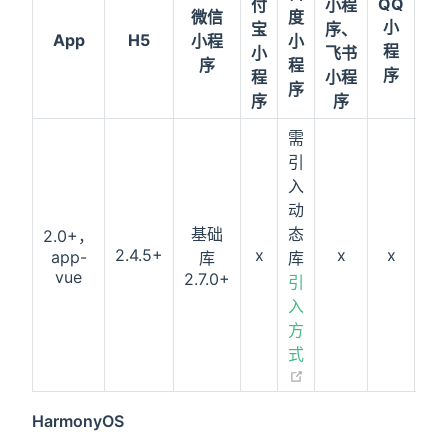
QQ
付
小程
微信
度
快
小
宝
序、
App
H5
小程
小
应
程
小
飞书
序
程
用
序
程
小程
序
序
序
需
引
入
动
基础
态
2.0+，
2.4.5+
x
x
x
x
app-
库
库
vue
2.7.0+
引
入
方
式
HarmonyOS