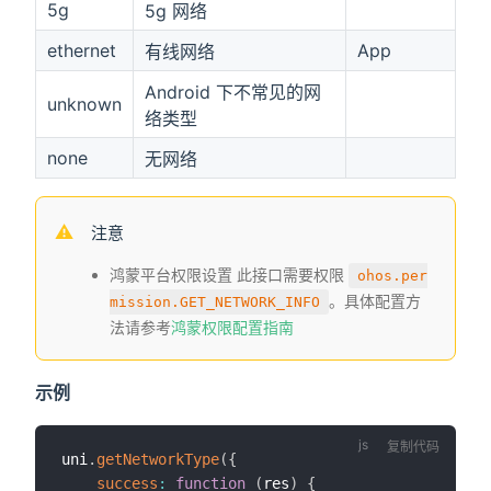
5g
5g 网络
ethernet
App
有线网络
Android 下不常见的网
unknown
络类型
none
无网络
注意
鸿蒙平台权限设置 此接口需要权限
ohos.per
。具体配置方
mission.GET_NETWORK_INFO
法请参考
鸿蒙权限配置指南
示例
复制代码
uni
.
getNetworkType
(
{
success
:
function
(
res
)
{