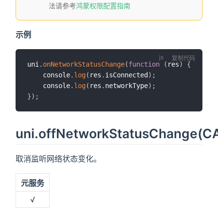
法请参考
鸿蒙权限配置指南
示例
复制代码
uni
.
onNetworkStatusChange
(
function
(
res
)
{
	console
.
log
(
res
.
isConnected
)
;
	console
.
log
(
res
.
networkType
)
;
}
)
;
uni.offNetworkStatusChange(
取消监听网络状态变化。
元服务
√