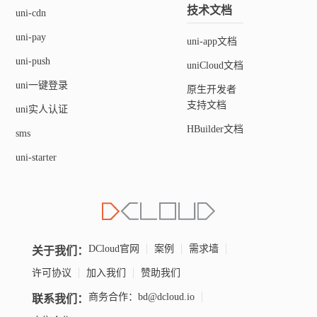
技术文档
uni-cdn
uni-pay
uni-app文档
uni-push
uniCloud文档
uni一键登录
原生开发者
支持文档
uni实人认证
HBuilder文档
sms
uni-starter
关于我们：
DCloud官网
案例
需求墙
许可协议
加入我们
赞助我们
联系我们：
商务合作：bd@dcloud.io