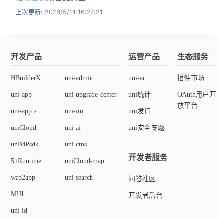
上次更新:
2026/5/14 16:27:21
开发产品
运营产品
生态服务
HBuilderX
uni-admin
uni-ad
插件市场
uni-app
uni-upgrade-center
uni统计
OAuth用户开
放平台
uni-app x
uni-im
uni发行
uniCloud
uni-ai
uni安全专题
uniMPsdk
uni-cms
开发者服务
5+Runtime
uniCloud-map
wap2app
uni-search
问答社区
MUI
开发者后台
uni-id