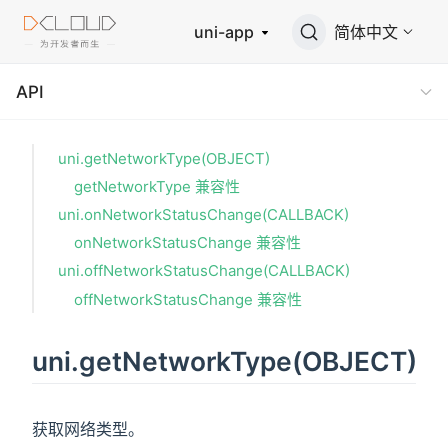
uni-app
简体中文
API
uni.getNetworkType(OBJECT)
getNetworkType 兼容性
uni.onNetworkStatusChange(CALLBACK)
onNetworkStatusChange 兼容性
uni.offNetworkStatusChange(CALLBACK)
offNetworkStatusChange 兼容性
uni.getNetworkType(OBJECT)
获取网络类型。