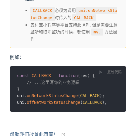
必须为调用
CALLBACK
uni.onNetworkSta
时传入的
tusChange
CALLBACK
支付宝小程序等平台支持此 API, 但是需要注意
监听和取消监听的时候，都使用
方法操
my.
作
例如：
复制代码
const
CALLBACK
=
function
(
res
)
{
// ...这里写你的业务逻辑
}
uni
.
onNetworkStatusChange
(
CALLBACK
)
;
uni
.
offNetworkStatusChange
(
CALLBACK
)
;
帮助我们改善此页面！