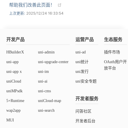
帮助我们改善此页面！
上次更新:
2025/12/24 16:33:54
开发产品
运营产品
生态服务
HBuilderX
uni-admin
uni-ad
插件市场
uni-app
uni-upgrade-center
uni统计
OAuth用户开
放平台
uni-app x
uni-im
uni发行
uniCloud
uni-ai
uni安全专题
uniMPsdk
uni-cms
开发者服务
5+Runtime
uniCloud-map
wap2app
uni-search
问答社区
MUI
开发者后台