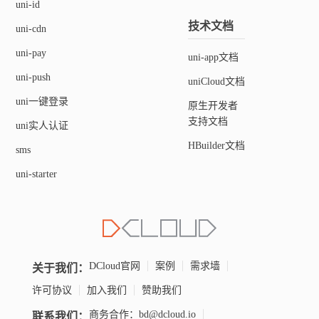
uni-id
技术文档
uni-cdn
uni-pay
uni-app文档
uni-push
uniCloud文档
uni一键登录
原生开发者
支持文档
uni实人认证
HBuilder文档
sms
uni-starter
关于我们：
DCloud官网
案例
需求墙
许可协议
加入我们
赞助我们
联系我们：
商务合作：bd@dcloud.io