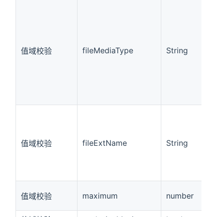
fileMediaType
String
值域校验
fileExtName
String
值域校验
maximum
number
值域校验