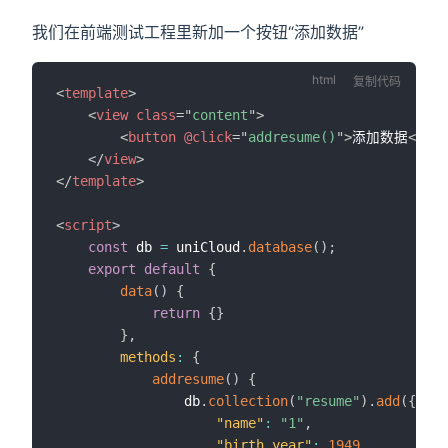
我们在前端测试工程里新加一个按钮“添加数据”
复制代码
<
template
>
<
view
class
=
"
content
"
>
<
button
@click
=
"
addresume()
"
>
添加数据
</
but
</
view
>
</
template
>
<
script
>
const
 db 
=
 uniCloud
.
database
(
)
;
export
default
{
data
(
)
{
return
{
}
}
,
methods
:
{
addresume
(
)
{
				db
.
collection
(
"resume"
)
.
add
(
{
"name"
:
"1"
,
"birth_year"
:
1949
,