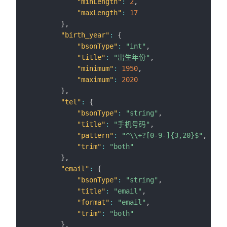
"minLength"
:
2
,
"maxLength"
:
17
}
,
"birth_year"
:
{
"bsonType"
:
"int"
,
"title"
:
"出生年份"
,
"minimum"
:
1950
,
"maximum"
:
2020
}
,
"tel"
:
{
"bsonType"
:
"string"
,
"title"
:
"手机号码"
,
"pattern"
:
"^\\+?[0-9-]{3,20}$"
,
"trim"
:
"both"
}
,
"email"
:
{
"bsonType"
:
"string"
,
"title"
:
"email"
,
"format"
:
"email"
,
"trim"
:
"both"
}
,