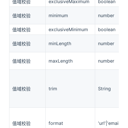
exclusiveMaximum
boolean
值域校验
minimum
number
值域校验
exclusiveMinimum
boolean
值域校验
minLength
number
值域校验
maxLength
number
值域校验
trim
String
值域校验
format
'url'|'email'
值域校验