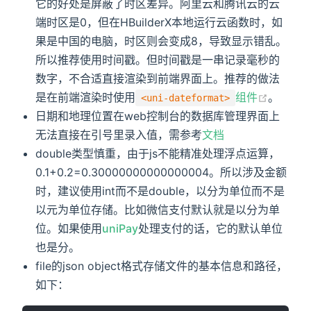
它的好处是屏蔽了时区差异。阿里云和腾讯云的云
端时区是0，但在HBuilderX本地运行云函数时，如
果是中国的电脑，时区则会变成8，导致显示错乱。
所以推荐使用时间戳。但时间戳是一串记录毫秒的
数字，不合适直接渲染到前端界面上。推荐的做法
是在前端渲染时使用
组件
。
<uni-dateformat>
日期和地理位置在web控制台的数据库管理界面上
无法直接在引号里录入值，需参考
文档
double类型慎重，由于js不能精准处理浮点运算，
0.1+0.2=0.30000000000000004。所以涉及金额
时，建议使用int而不是double，以分为单位而不是
以元为单位存储。比如微信支付默认就是以分为单
位。如果使用
uniPay
处理支付的话，它的默认单位
也是分。
file的json object格式存储文件的基本信息和路径，
如下：