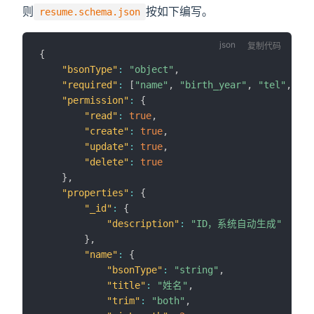
则
按如下编写。
resume.schema.json
复制代码
{
"bsonType"
:
"object"
,
"required"
:
[
"name"
,
"birth_year"
,
"tel"
,
"em
"permission"
:
{
"read"
:
true
,
"create"
:
true
,
"update"
:
true
,
"delete"
:
true
}
,
"properties"
:
{
"_id"
:
{
"description"
:
"ID，系统自动生成"
}
,
"name"
:
{
"bsonType"
:
"string"
,
"title"
:
"姓名"
,
"trim"
:
"both"
,