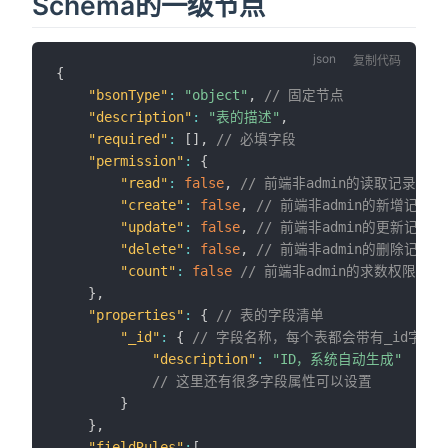
Schema的一级节点
复制代码
{
"bsonType"
:
"object"
,
// 固定节点
"description"
:
"表的描述"
,
"required"
:
[
]
,
// 必填字段
"permission"
:
{
"read"
:
false
,
// 前端非admin的读取记录权
"create"
:
false
,
// 前端非admin的新增记录
"update"
:
false
,
// 前端非admin的更新记录
"delete"
:
false
,
// 前端非admin的删除记录
"count"
:
false
// 前端非admin的求数权限控
}
,
"properties"
:
{
// 表的字段清单
"_id"
:
{
// 字段名称，每个表都会带有_id字段
"description"
:
"ID，系统自动生成"
// 这里还有很多字段属性可以设置
}
}
,
"fieldRules"
:
[