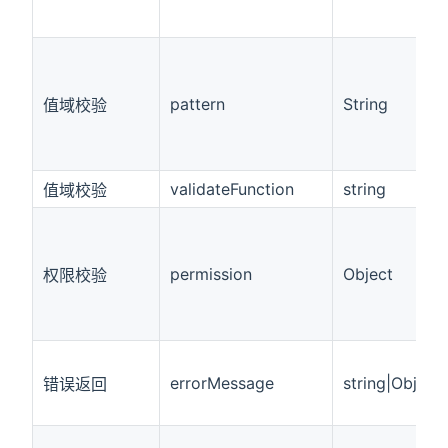
pattern
String
值域校验
validateFunction
string
值域校验
permission
Object
权限校验
errorMessage
string|Object
错误返回