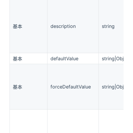
description
string
基本
defaultValue
string|Object
基本
forceDefaultValue
string|Object
基本