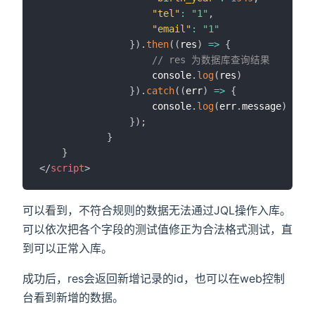
"tel"
:
"1"
,
"email"
:
"1"
}
)
.
then
(
(
res
)
=>
{
// res 为数据库查询结果
					console
.
log
(
res
)
}
)
.
catch
(
(
err
)
=>
{
					console
.
log
(
err
.
message
)
}
)
;
}
}
</
script
>
可以看到，不符合规则的数据无法通过JQL操作入库。
可以依次把各个字段的测试值修正为合法格式测试，直
到可以正常入库。
成功后，res会返回新增记录的id，也可以在web控制
台看到新增的数据。