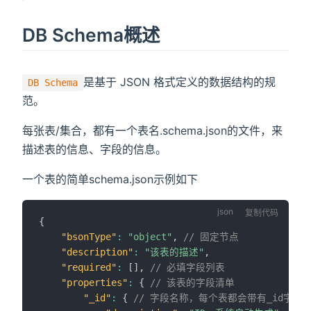
DB Schema概述
是基于 JSON 格式定义的数据结构的规
DB Schema
范。
每张表/集合，都有一个表名.schema.json的文件，来
描述表的信息、字段的信息。
一个表的简单schema.json示例如下
复制代码
{
"bsonType"
:
"object"
,
// 固定节点
"description"
:
"该表的描述"
,
"required"
:
[
]
,
// 必填字段列表
"properties"
:
{
// 该表的字段清单
"_id"
:
{
// 字段名称，每个表都会带有_id字段