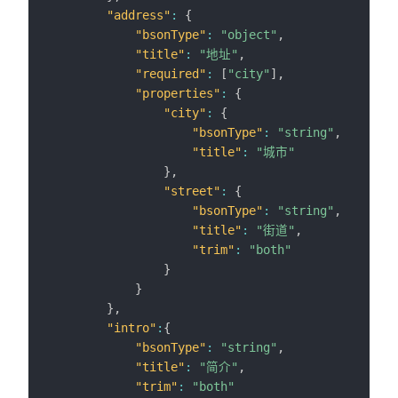
"address"
:
{
"bsonType"
:
"object"
,
"title"
:
"地址"
,
"required"
:
[
"city"
]
,
"properties"
:
{
"city"
:
{
"bsonType"
:
"string"
,
"title"
:
"城市"
}
,
"street"
:
{
"bsonType"
:
"string"
,
"title"
:
"街道"
,
"trim"
:
"both"
}
}
}
,
"intro"
:
{
"bsonType"
:
"string"
,
"title"
:
"简介"
,
"trim"
:
"both"