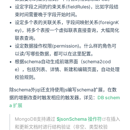
设定字段之间的约束关系(fieldRules)，比如字段结
束时间需要晚于字段开始时间。
设定多个表的关联关系，字段间映射关系(foreignK
ey)，将多个表按一个虚拟联表直接查询，大幅简化
联表查询。
设定数据操作权限(permission)。什么样的角色可
以读/写哪些数据，都可以在这里配置。
根据schema自动生成前端界面（schema2cod
e），包括列表、详情、新建和编辑页面，自动处理
校验规则。
除schema外jql还支持使用js编写schema扩展，在数
据的增删改查时触发相应的触发器，详见：
DB schem
a 扩展
MongoDB支持通过
$jsonSchema 操作符
在插入
和更新文档时进行结构验证（非空、类型校验