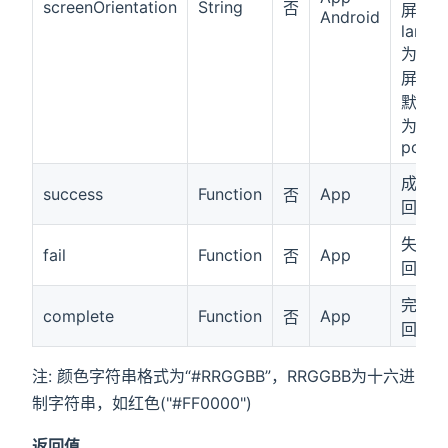
screenOrientation
String
否
屏，
Android
land
为横
屏，
默认
为
port
成功
success
Function
App
否
回调
失败
fail
Function
App
否
回调
完成
complete
Function
App
否
回调
注: 颜色字符串格式为“#RRGGBB”，RRGGBB为十六进
制字符串，如红色("#FF0000")
返回值