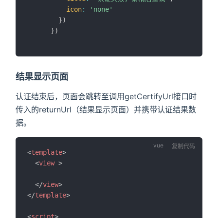
icon
:
'none'
}
)
}
)
结果显示页面
认证结束后，页面会跳转至调用getCertifyUrl接口时
传入的returnUrl（结果显示页面）并携带认证结果数
据。
复制代码
<
template
>
<
view
>
</
view
>
</
template
>
<
script
>