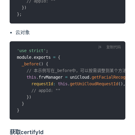
// appId: ""
}
)
}
;
云对象
复制代码
'use strict'
;
module
.
exports 
=
{
_before
(
)
{
// 本示例写在_before中，可以按需调整到某个方法中
this
.
frvManager 
=
 uniCloud
.
getFacialRecogniti
requestId
:
this
.
getUniCloudRequestId
(
)
,
// appId: ""
}
)
}
}
获取certifyId