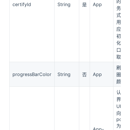
的业
certifyId
String
App
是
务模
式调
用对
应的
初始
化接
口获
取
刷脸
progressBarColor
String
App
否
圈的
颜色
认证
界面
UI朝
向。
port
为竖
App-