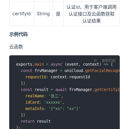
认证id，用于客户端调用
certifyId
String
是
认证接口及云函数获取
认证结果
示例代码
云函数
复制代码
exports
.
main
=
async
(
event
,
 context
)
=>
{
const
 frvManager 
=
 uniCloud
.
getFacialRecognitio
requestId
:
 context
.
requestId

}
)
const
 result 
=
await
 frvManager
.
getCertifyId
(
{
realName
:
'张三'
,
idCard
:
'xxxxxx'
,
metaInfo
:
'{"xx": "xx"}'
}
)
return
}
;