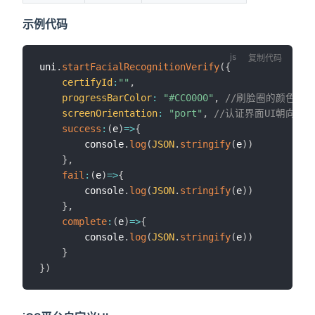
示例代码
复制代码
uni
.
startFacialRecognitionVerify
(
{
certifyId
:
""
,
progressBarColor
:
"#CC0000"
,
//刷脸圈的颜色
screenOrientation
:
"port"
,
//认证界面UI朝向
success
:
(
e
)
=>
{
        console
.
log
(
JSON
.
stringify
(
e
)
)
}
,
fail
:
(
e
)
=>
{
        console
.
log
(
JSON
.
stringify
(
e
)
)
}
,
complete
:
(
e
)
=>
{
        console
.
log
(
JSON
.
stringify
(
e
)
)
}
}
)