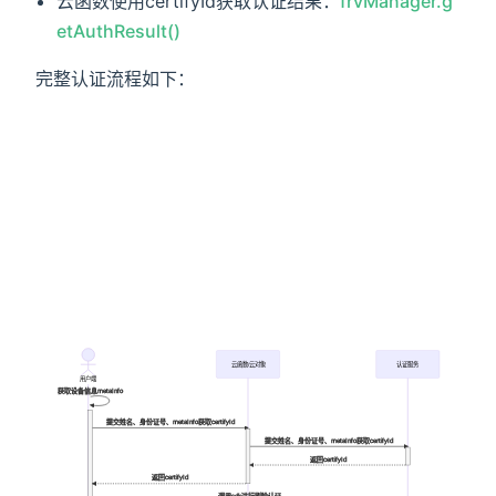
云函数使用certifyId获取认证结果：
frvManager.g
etAuthResult()
完整认证流程如下：
云函数/云对象
认证服务
用户端
获取设备信息metaInfo
提交姓名、身份证号、metaInfo获取certifyId
提交姓名、身份证号、metaInfo获取certifyId
返回certifyId
返回certifyId
调用sdk进行刷脸认证