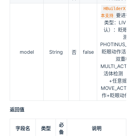
HBuilderX 3
要进行活
本支持
类型：LIVEN
认）：眨眼动
测，
PHOTINUS_LI
眨眼动作活体+
model
String
false
否
双重检测
MULTI_ACTI
活体检测（当
+任意摇头
MOVE_ACTI
作+眨眼动作活
返回值
必
字段名
类型
说明
备