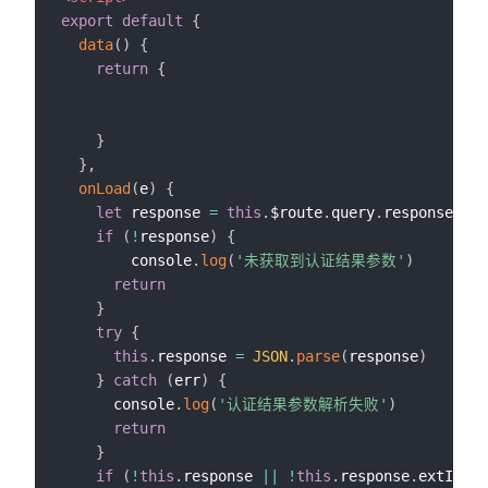
export
default
{
data
(
)
{
return
{
}
}
,
onLoad
(
e
)
{
let
 response 
=
this
.
$route
.
query
.
response

if
(
!
response
)
{
        console
.
log
(
'未获取到认证结果参数'
)
return
}
try
{
this
.
response 
=
JSON
.
parse
(
response
)
}
catch
(
err
)
{
      console
.
log
(
'认证结果参数解析失败'
)
return
}
if
(
!
this
.
response 
||
!
this
.
response
.
extInfo
?