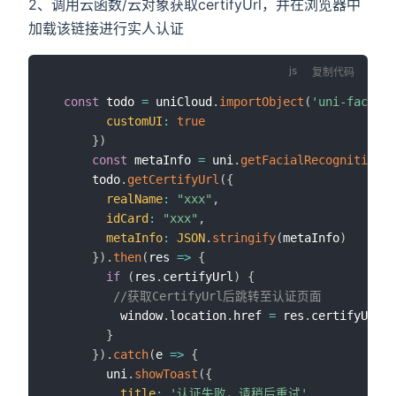
2、调用云函数/云对象获取certifyUrl，并在浏览器中
加载该链接进行实人认证
复制代码
const
 todo 
=
 uniCloud
.
importObject
(
'uni-face-re
customUI
:
true
}
)
const
 metaInfo 
=
 uni
.
getFacialRecognitionMe
      todo
.
getCertifyUrl
(
{
realName
:
"xxx"
,
idCard
:
"xxx"
,
metaInfo
:
JSON
.
stringify
(
metaInfo
)
}
)
.
then
(
res
=>
{
if
(
res
.
certifyUrl
)
{
//获取CertifyUrl后跳转至认证页面
          window
.
location
.
href 
=
 res
.
certifyUrl
;
}
}
)
.
catch
(
e
=>
{
        uni
.
showToast
(
{
title
:
'认证失败，请稍后重试'
,