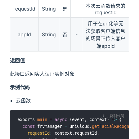
本次云函数请求的
requestId
String
-
是
requestId
用于在url化等无
法获取客户端信息
appId
String
-
否
的场景下传入客户
端appId
返回值
此接口返回实人认证实例对象
示例代码
云函数
复制代码
exports
.
main
=
async
(
event
,
 context
)
=>
{
const
 frvManager 
=
 uniCloud
.
getFacialRecognitio
requestId
:
 context
.
requestId
,