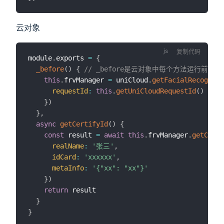
云对象
复制代码
module
.
exports 
=
{
_before
(
)
{
// _before是云对象中每个方法运行前都
this
.
frvManager 
=
 uniCloud
.
getFacialRecogniti
requestId
:
this
.
getUniCloudRequestId
(
)
}
)
}
,
async
getCertifyId
(
)
{
const
 result 
=
await
this
.
frvManager
.
getCerti
realName
:
'张三'
,
idCard
:
'xxxxxx'
,
metaInfo
:
'{"xx": "xx"}'
}
)
return
 result

}
}