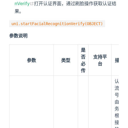
nVerify
打开认证界面，通过刷脸操作获取认证结
果。
uni.startFacialRecognitionVerify(OBJECT)
参数说明
是
否
支持平
参数
类型
描述
必
台
传
认证
流水
号，
由服
务端
根据
接入