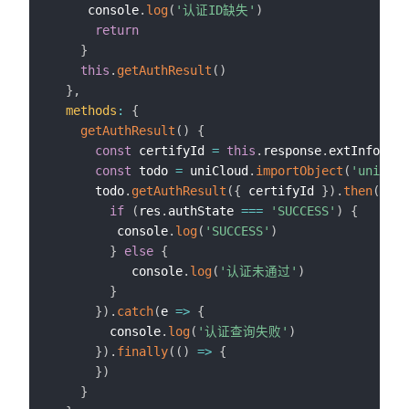
     console
.
log
(
'认证ID缺失'
)
return
}
this
.
getAuthResult
(
)
}
,
methods
:
{
getAuthResult
(
)
{
const
 certifyId 
=
this
.
response
.
extInfo
.
cer
const
 todo 
=
 uniCloud
.
importObject
(
'uni-fac
      todo
.
getAuthResult
(
{
 certifyId 
}
)
.
then
(
res
if
(
res
.
authState 
===
'SUCCESS'
)
{
         console
.
log
(
'SUCCESS'
)
}
else
{
           console
.
log
(
'认证未通过'
)
}
}
)
.
catch
(
e
=>
{
        console
.
log
(
'认证查询失败'
)
}
)
.
finally
(
(
)
=>
{
}
)
}