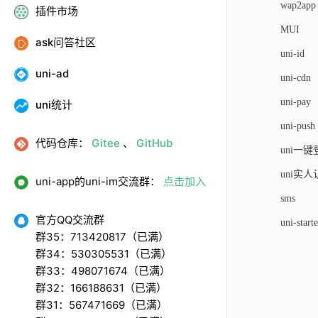
wap2app
插件市场
MUI
ask问答社区
uni-id
uni-ad
uni-cdn
uni-pay
uni统计
uni-push
代码仓库：
Gitee
、
GitHub
uni一
uni实
uni-app的uni-im交流群：
点击加入
sms
官方QQ交流群
uni-starte
群35：713420817（已满）
群34：530305531（已满）
群33：498071674（已满）
群32：166188631（已满）
群31：567471669（已满）