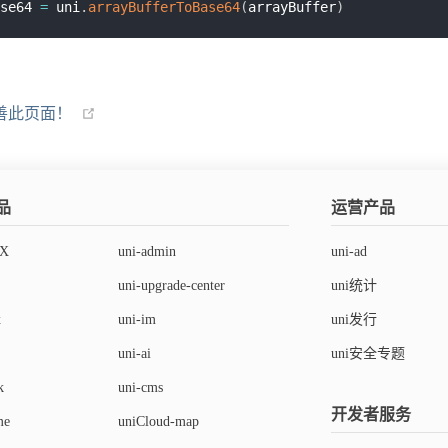
se64 
=
 uni
.
arrayBufferToBase64
(
arrayBuffer
)
善此页面！
品
运营产品
rX
uni-admin
uni-ad
uni-upgrade-center
uni统计
x
uni-im
uni发行
uni-ai
uni安全专题
k
uni-cms
开发者服务
me
uniCloud-map