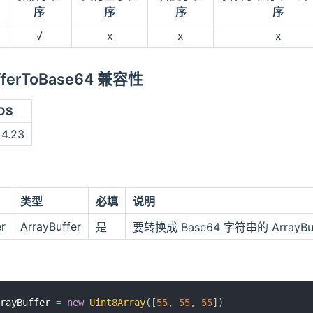
序
序
序
序
√
x
x
x
ufferToBase64 兼容性
OS
 4.23
类型
必填
说明
r
ArrayBuffer
是
要转换成 Base64 字符串的 ArrayBu
rayBuffer 
=
new
Uint8Array
(
[
55
,
55
,
55
]
)