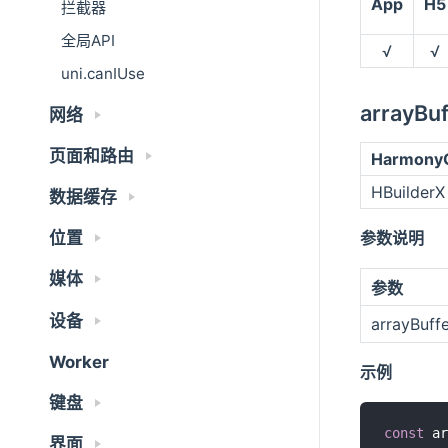
App
H5
拦截器
全局API
√
√
uni.canIUse
arrayB
网络
页面和路由
Harmony
HBuilderX
数据缓存
参数说明
位置
媒体
参数
设备
arrayBuffe
Worker
示例
键盘
const
 ar
界面