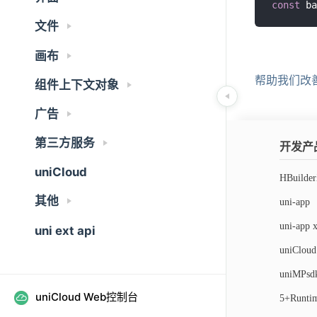
const
 ba
文件
画布
帮助我们改
组件上下文对象
广告
第三方服务
开发产
uniCloud
HBuilde
其他
uni-app
uni-app 
uni ext api
uniCloud
uniMPsd
uniCloud Web控制台
5+Runti