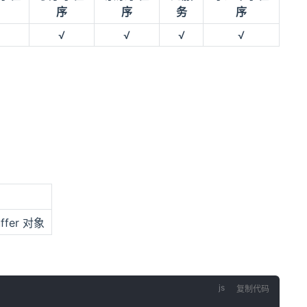
序
序
务
序
√
√
√
√
ffer 对象
复制代码