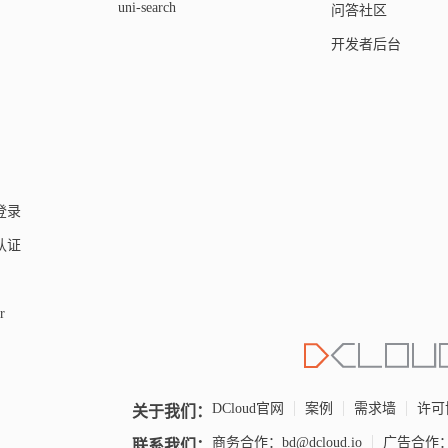
uni-search
问答社区
开发者后台
键登录
人认证
r
关于我们：
DCloud官网
案例
需求墙
许可
联系我们：
商务合作：bd@dcloud.io
广告合作：un